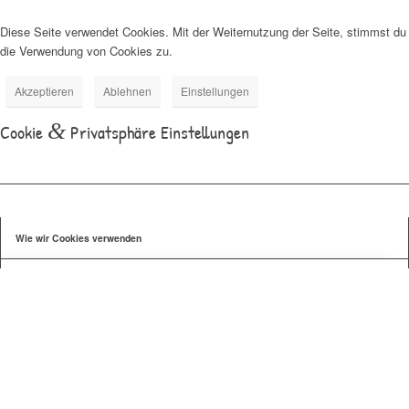
Diese Seite verwendet Cookies. Mit der Weiternutzung der Seite, stimmst du
die Verwendung von Cookies zu.
Akzeptieren
Ablehnen
Einstellungen
&
Cookie
Privatsphäre Einstellungen
Wie wir Cookies verwenden
Wir können Cookies anfordern, die auf Ihrem Gerät eingestellt
werden. Wir verwenden Cookies, um uns mitzuteilen, wenn Sie
unsere Websites besuchen, wie Sie mit uns interagieren, Ihre
Nutzererfahrung verbessern und Ihre Beziehung zu unserer
Website anpassen.
Klicken Sie auf die verschiedenen Kategorienüberschriften, um